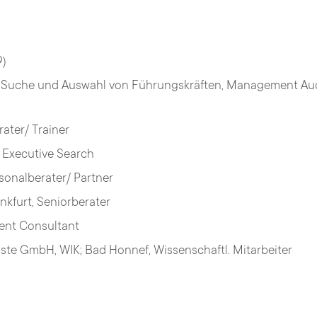
9)
 Suche und Auswahl von Führungskräften, Management Aud
ater/ Trainer
al Executive Search
sonalberater/ Partner
kfurt, Seniorberater
ent Consultant
nste GmbH, WIK; Bad Honnef, Wissenschaftl. Mitarbeiter