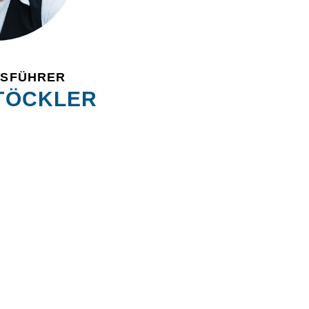
TSFÜHRER
TÖCKLER