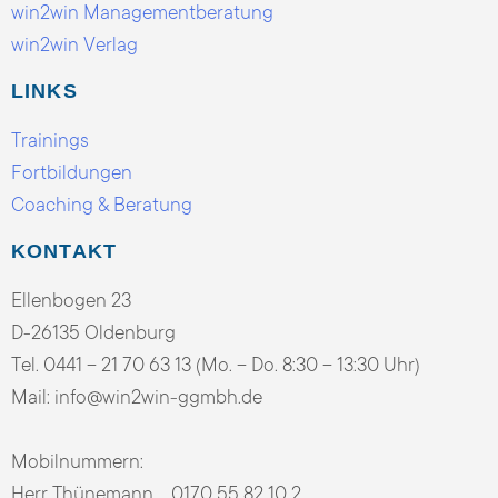
win2win Managementberatung
win2win Verlag
LINKS
Trainings
Fortbildungen
Coaching & Beratung
KONTAKT
Ellenbogen 23
D-26135 Oldenburg
Tel. 0441 – 21 70 63 13 (Mo. – Do. 8:30 – 13:30 Uhr)
Mail:
info@win2win-ggmbh.de
Mobilnummern:
Herr Thünemann 0170 55 82 10 2