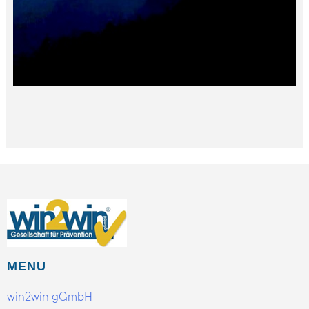
MENU
win2win gGmbH