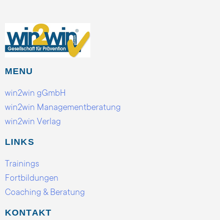
MENU
win2win gGmbH
win2win Managementberatung
win2win Verlag
LINKS
Trainings
Fortbildungen
Coaching & Beratung
KONTAKT