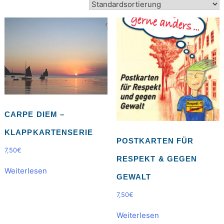
CARPE DIEM –
KLAPPKARTENSERIE
POSTKARTEN FÜR
7,50
€
RESPEKT & GEGEN
Weiterlesen
GEWALT
7,50
€
Weiterlesen