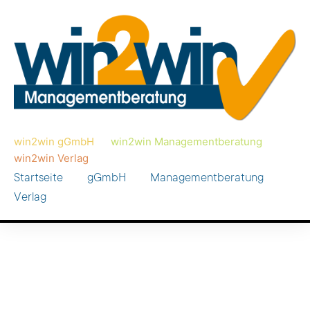
win2win gGmbH
win2win Managementberatung
win2win Verlag
Startseite
gGmbH
Managementberatung
Verlag